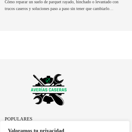
Cómo reparar un suelo de parquet rayado, hinchado o levantado con
trucos caseros y soluciones paso a paso sin tener que cambiarlo…
POPULARES
Valoramos tu privacidad
El calentador Ariston no enciende: qué es y soluciones