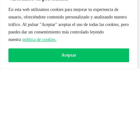
Mi lavadora Zanussi no arranca: causas y soluciones
En esta web utilizamos cookies para mejorar tu experiencia de
usuario, ofreciéndote contenido personalizado y analizando nuestro
La caldera no arranca al abrir el grifo: qué es y soluciones
tráfico. Al pulsar "Aceptar" aceptas el uso de todas las cookies, pero
Averías frecuentes de la marca Saunier Duval
puedes dar un consentimiento más controlado leyendo
¿Por qué huele mal el aire acondicionado?
nuestra
política de cookies.
Aceptar
LO MÁS LEÍDO
El calentador Junkers no enciende: qué es y soluciones
El lavavajillas no entra agua: qué es y cómo arreglarlo
¿Merece la pena desenchufar un termo eléctrico?
Averías más comunes en secadoras (y soluciones)
La caldera no calienta el agua: causas y soluciones