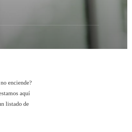
s no enciende?
 estamos aquí
n listado de