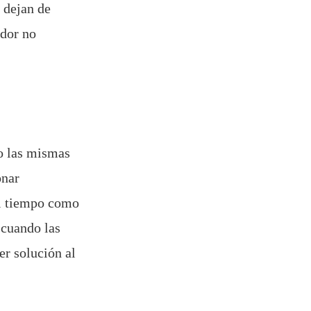
 dejan de
ador no
do las mismas
onar
el tiempo como
 cuando las
er solución al