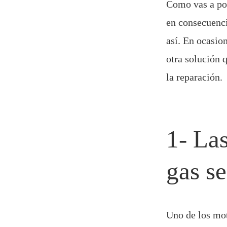
Como vas a po
en consecuenc
así. En ocasio
otra solución 
la reparación
1- Las
gas s
Uno de los mot