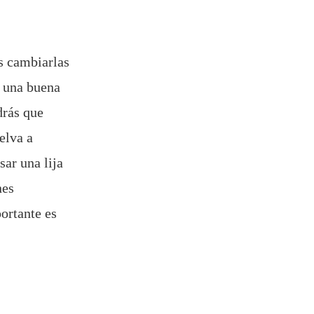
s cambiarlas
n una buena
drás que
elva a
ar una lija
nes
ortante es