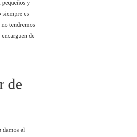
n pequeños y
o siempre es
r, no tendremos
e encarguen de
r de
o damos el